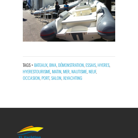
TAGS >
BATEAUX
,
BWA
,
DÉMONSTRATION
,
ESSAIS
,
HYERES
,
HYERESTOURISME
,
MATIN
,
MER
,
NAUTISME
,
NEUF
,
OCCASION
,
PORT
,
SALON
,
XLYACHTING