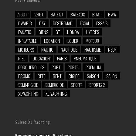
26GT
28GT
BATEAU
BATEAUX
BOAT
BWA
BWARIB
DAY
DESTREMAU
ESSAI
ESSAIS
FANATIC
GIENS
GT
HONDA
HYERES
INFLATABLE
LOCATION
LOUER
MOTEUR
MOTEURS
NAUTIC
NAUTIQUE
NAUTISME
NEUF
NIEL
OCCASION
PARIS
PNEUMATIQUE
PORQUEROLLES
PORT
PORTE
PREMIUM
PROMO
REEF
RENT
RIGIDE
SAISON
SALON
SEMI-RIGIDE
SEMIRIGIDE
SPORT
SPORT22
XLYACHTING
XL YACHTING
Suivez XL Yachting
Rejoignez-nous sur Facebook