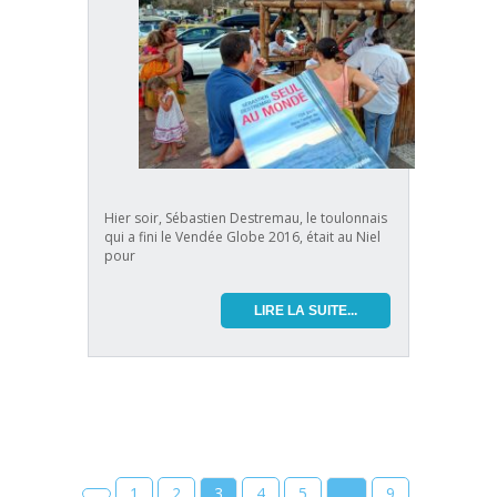
Hier soir, Sébastien Destremau, le toulonnais
qui a fini le Vendée Globe 2016, était au Niel
pour
LIRE LA SUITE...
1
2
3
4
5
…
9