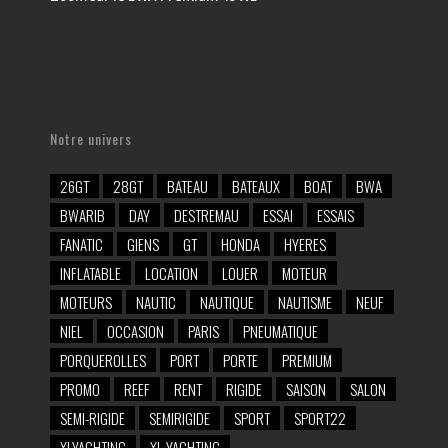
Notre univers
26GT
28GT
BATEAU
BATEAUX
BOAT
BWA
BWARIB
DAY
DESTREMAU
ESSAI
ESSAIS
FANATIC
GIENS
GT
HONDA
HYERES
INFLATABLE
LOCATION
LOUER
MOTEUR
MOTEURS
NAUTIC
NAUTIQUE
NAUTISME
NEUF
NIEL
OCCASION
PARIS
PNEUMATIQUE
PORQUEROLLES
PORT
PORTE
PREMIUM
PROMO
REEF
RENT
RIGIDE
SAISON
SALON
SEMI-RIGIDE
SEMIRIGIDE
SPORT
SPORT22
XLYACHTING
XL YACHTING