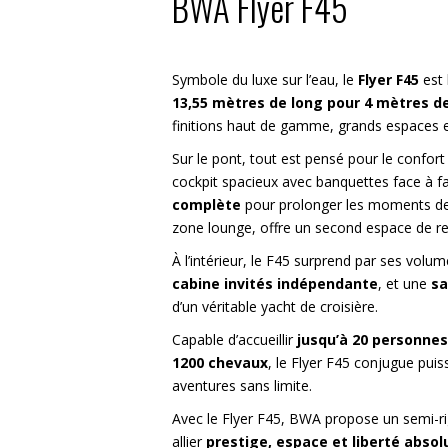
BWA Flyer F45
Symbole du luxe sur l’eau, le
Flyer F45
est 
13,55 mètres de long pour 4 mètres d
finitions haut de gamme, grands espaces 
Sur le pont, tout est pensé pour le confort
cockpit spacieux avec banquettes face à f
complète
pour prolonger les moments de 
zone lounge, offre un second espace de re
À l’intérieur, le F45 surprend par ses volu
cabine invités indépendante
, et une
sa
d’un véritable yacht de croisière.
Capable d’accueillir
jusqu’à 20 personnes
1200 chevaux
, le Flyer F45 conjugue pui
aventures sans limite.
Avec le Flyer F45, BWA propose un semi-ri
allier
prestige, espace et liberté abso