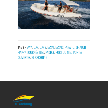
TAGS >
BWA
,
DAY
,
DAYS
,
ESSAI
,
ESSAIS
,
FANATIC
,
GRATUIT
,
HAPPY
,
JOURNÉE
,
NIEL
,
PADDLE
,
PORT DU NIEL
,
PORTES
OUVERTES
,
XL YACHTING