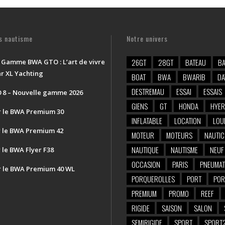
és nautisme
Notre univers
26GT
28GT
BATEAU
BA
 Gamme BWA GTO : L’art de vivre
ar XL Yachting
BOAT
BWA
BWARIB
DA
DESTREMAU
ESSAI
ESSAIS
8 – Nouvelle gamme 2026
GIENS
GT
HONDA
HYER
 le BWA Premium 30
INFLATABLE
LOCATION
LOU
r le BWA Premium 42
MOTEUR
MOTEURS
NAUTIC
NAUTIQUE
NAUTISME
NEUF
 le BWA Flyer F38
OCCASION
PARIS
PNEUMAT
 le BWA Premium 40 WL
PORQUEROLLES
PORT
POR
PREMIUM
PROMO
REEF
RIGIDE
SAISON
SALON
SEMIRIGIDE
SPORT
SPORT