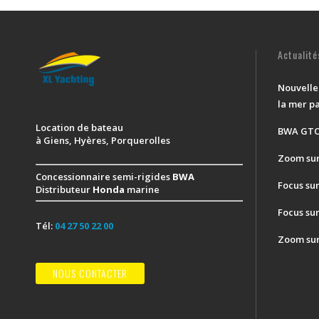
Actualit
Nouvelle
la mer p
Location de bateau
BWA GTO 
à Giens, Hyères, Porquerolles
Zoom sur
Concessionnaire semi-rigides
BWA
Focus su
Distributeur
Honda
marine
Focus sur
Tél:
04 27 50 22 00
Zoom sur
NOUS CONTACTER