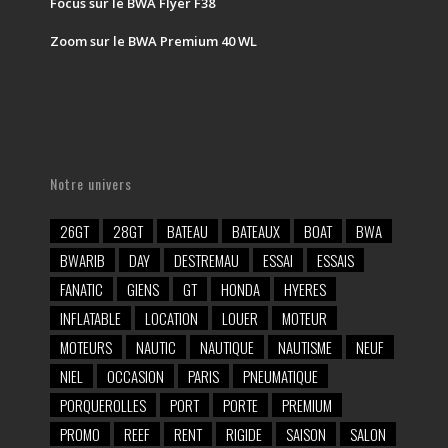
Focus sur le BWA Flyer F38
Zoom sur le BWA Premium 40 WL
Notre univers
26GT
28GT
BATEAU
BATEAUX
BOAT
BWA
BWARIB
DAY
DESTREMAU
ESSAI
ESSAIS
FANATIC
GIENS
GT
HONDA
HYERES
INFLATABLE
LOCATION
LOUER
MOTEUR
MOTEURS
NAUTIC
NAUTIQUE
NAUTISME
NEUF
NIEL
OCCASION
PARIS
PNEUMATIQUE
PORQUEROLLES
PORT
PORTE
PREMIUM
PROMO
REEF
RENT
RIGIDE
SAISON
SALON